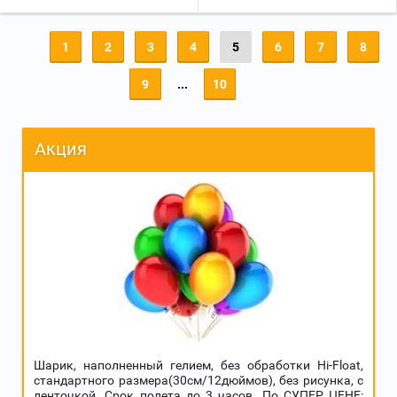
1
2
3
4
5
6
7
8
9
...
10
Акция
Шарик, наполненный гелием, без обработки Hi-Float,
стандартного размера(30см/12дюймов), без рисунка, с
ленточкой. Срок полета до 3 часов. По СУПЕР ЦЕНЕ: