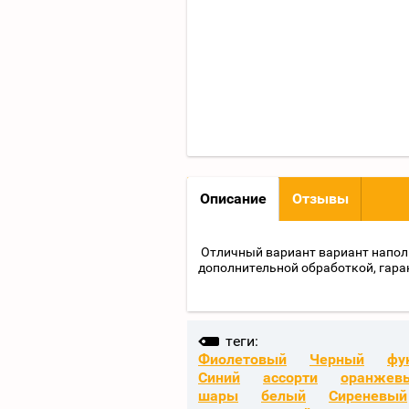
Описание
Отзывы
Отличный вариант вариант наполне
дополнительной обработкой, гаран
теги:
Фиолетовый
Черный
фу
Синий
ассорти
оранжев
шары
белый
Сиреневый