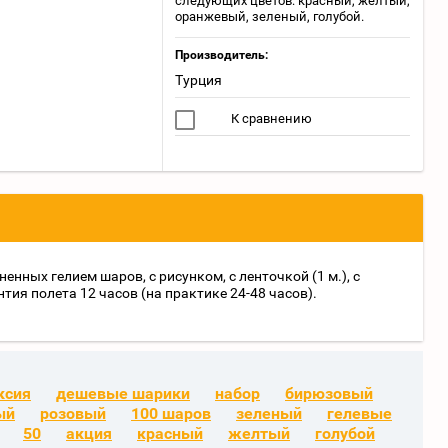
следующих цветов: красный, желтый,
оранжевый, зеленый, голубой.
Производитель:
Турция
К сравнению
нных гелием шаров, с рисунком, с ленточкой (1 м.), с
тия полета 12 часов (на практике 24-48 часов).
ксия
дешевые шарики
набор
бирюзовый
ый
розовый
100 шаров
зеленый
гелевые
50
акция
красный
желтый
голубой